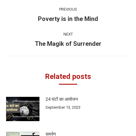
Post
PREVIOUS
navigation
Poverty is in the Mind
Previous
post:
NEXT
The Magik of Surrender
Next
post:
Related posts
24 घंटों का आयोजन
September 13, 2023
समर्पण